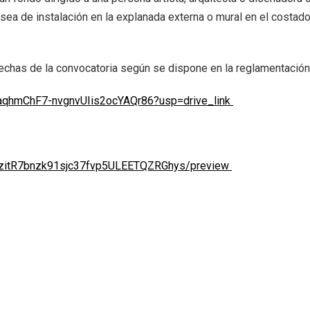
 sea de instalación en la explanada externa o mural en el costa
y fechas de la convocatoria según se dispone en la reglamentaci
HaqhmChF7-nvgnvUIis2ocYAQr86?usp=drive_link
qJzitR7bnzk91sjc37fvp5ULEETQZRGhys/preview