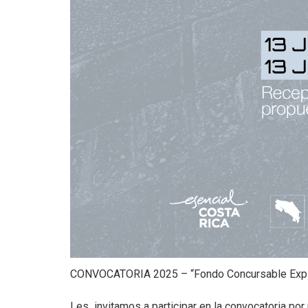
+
DIRECT
+
MESA E
+
SALA D
CONVOCATORIA 2025 – “Fondo Concursable Expla
Les invitamos a participar en la convocatoria por 