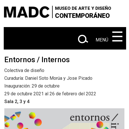
×
×
+
Skip
VISITANOS
‌‌‌‌‌‌‌‌‌‌‌
Buscar
MUSEO DE ARTE Y DISEÑO
to
CONTEMPORÁNEO
+
|
SOBRE EL MADC
Administrativo
main
en
content
‌‌‌‌‌‌‌‌‌‌
☰
+
CONTACTANOS
este
MENÚ
+
|
|
sitio
EXPOSICIONES
Actuales
Próximas
|
Entornos / Internos
Anteriores
Colectiva de diseño
+
SALA Ø
Curaduría: Daniel Soto Morúa y Jose Picado
+
Inauguración: 29 de octubre
CONVOCATORIAS
29 de octubre 2021 al 26 de febrero del 2022
+
Sala 2, 3 y 4
MEDIACIÓN EDUCATIVA
+
PUBLICACIONES