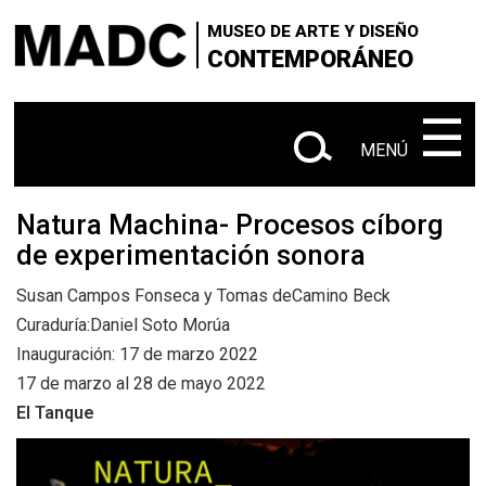
×
×
+
Skip
VISITANOS
‌‌‌‌‌‌‌‌‌‌‌
Buscar
MUSEO DE ARTE Y DISEÑO
to
CONTEMPORÁNEO
+
|
SOBRE EL MADC
Administrativo
main
en
content
‌‌‌‌‌‌‌‌‌‌
☰
+
CONTACTANOS
este
MENÚ
+
|
|
sitio
EXPOSICIONES
Actuales
Próximas
|
Natura Machina- Procesos cíborg
Anteriores
de experimentación sonora
+
SALA Ø
Susan Campos Fonseca y Tomas deCamino Beck
+
Curaduría:Daniel Soto Morúa
CONVOCATORIAS
Inauguración: 17 de marzo 2022
+
17 de marzo al 28 de mayo 2022
MEDIACIÓN EDUCATIVA
El Tanque
+
PUBLICACIONES