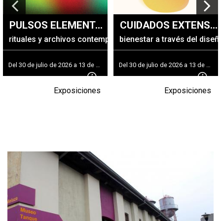
+
|
DIRECTORIOS
Tiendas de diseño
PULSOS ELEMENTALES
CUIDADOS EXTENSIVOS
+
MESA EJECUTIVA DE ARTES VISUALES
rituales y archivos contemporáneos
bienestar a través del diseñ
+
SALA DE PRENSA
Del 30 de julio de 2026 a 13 de febrero del 2027
Del 30 de julio de 2026 a 13 de febrero del 2027
Exposiciones
Exposiciones