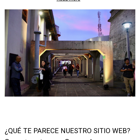
Comunicado
oficial.
Nombramiento
de
curadores
¿QUÉ TE PARECE NUESTRO SITIO WEB?