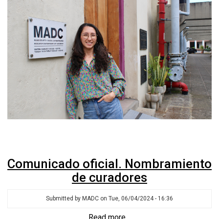
nueva
curadora
jefe
del
MADC
Comunicado oficial. Nombramiento
de curadores
Submitted by
MADC
on
Tue, 06/04/2024 - 16:36
Read more
about