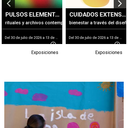
+
|
DIRECTORIOS
Tiendas de diseño
PULSOS ELEMENTALES
CUIDADOS EXTENSIVOS
+
MESA EJECUTIVA DE ARTES VISUALES
rituales y archivos contemporáneos
bienestar a través del diseñ
+
SALA DE PRENSA
Del 30 de julio de 2026 a 13 de febrero del 2027
Del 30 de julio de 2026 a 13 de febrero del 2027
Exposiciones
Exposiciones