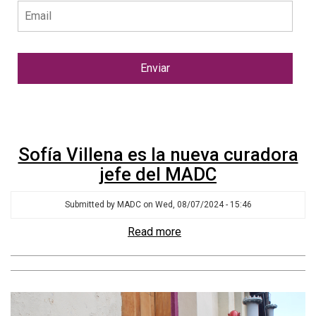
Sofía Villena es la nueva curadora
jefe del MADC
Submitted by
MADC
on
Wed, 08/07/2024 - 15:46
Read more
about
Sofía
Villena
es
la